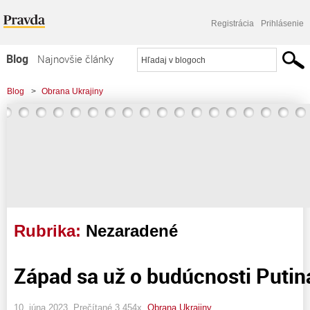
Registrácia
Prihlásenie
Blog
Najnovšie články
Najčítanejšie články
Blog
>
Obrana Ukrajiny
Najkomentovanejšie články
Zoznam blogov
Komerčné blogy
Rubrika:
Nezaradené
Západ sa už o budúcnosti Putin
10. júna 2023, Prečítané 3 454x,
Obrana Ukrajiny