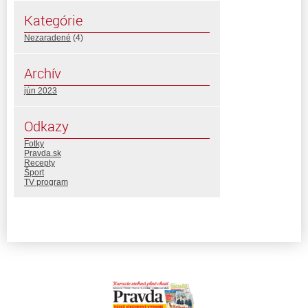
Kategórie
Nezaradené
(4)
Archív
jún 2023
Odkazy
Fotky
Pravda.sk
Recepty
Šport
TV program