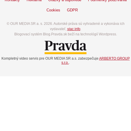
Cookies
GDPR
© OUR MEDIA SR a. s. 2026. Autorské práva sú vyhradené a vykonáva ich
vydavateľ,
viac info
.
Blogovací systém Blog.Pravda.sk beží na technológií Wordpress.
Kompletný video servis pre OUR MEDIA SR a.s. zabezpečuje
ARBERTO GROUP
s.r.o.
.