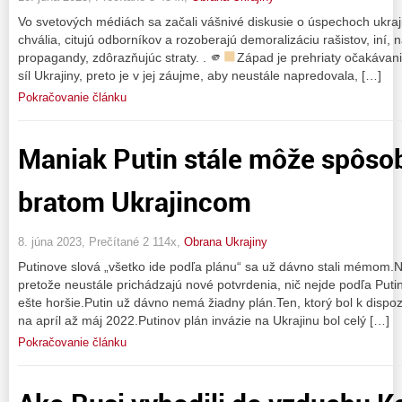
Vo svetových médiách sa začali vášnivé diskusie o úspechoch ukrajin
chvália, citujú odborníkov a rozoberajú demoralizáciu rašistov, iní,
propagandy, zdôrazňujúc straty. . 🫵
Západ je prehriaty očakávani
síl Ukrajiny, preto je v jej záujme, aby neustále napredovala, […]
Pokračovanie článku
Maniak Putin stále môže spôso
bratom Ukrajincom
8. júna 2023, Prečítané 2 114x,
Obrana Ukrajiny
Putinove slová „všetko ide podľa plánu“ sa už dávno stali mémom.
pretože neustále prichádzajú nové potvrdenia, nič nejde podľa Putin
ešte horšie.Putin už dávno nemá žiadny plán.Ten, ktorý bol k dispo
na apríl až máj 2022.Putinov plán invázie na Ukrajinu bol celý […]
Pokračovanie článku