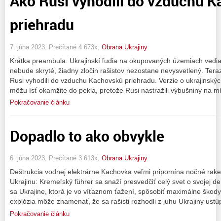
Ako Rusi vyhodili do vzduchu 
priehradu
7. júna 2023, Prečítané 4 673x,
Obrana Ukrajiny
Krátka preambula. Ukrajinskí ľudia na okupovaných územiach vedia
nebude skryté, žiadny zločin rašistov nezostane nevysvetlený. Teraz
Rusi vyhodili do vzduchu Kachovskú priehradu. Verzie o ukrajinsk
môžu ísť okamžite do pekla, pretože Rusi nastražili výbušniny na m
Pokračovanie článku
Dopadlo to ako obvykle
6. júna 2023, Prečítané 3 613x,
Obrana Ukrajiny
Deštrukcia vodnej elektrárne Kachovka veľmi pripomína nočné rake
Ukrajinu: Kremeľský führer sa snaží presvedčiť celý svet o svojej de
sa Ukrajine, ktorá je vo víťaznom ťažení, spôsobiť maximálne škody
explózia môže znamenať, že sa rašisti rozhodli z juhu Ukrajiny ustúp
Pokračovanie článku